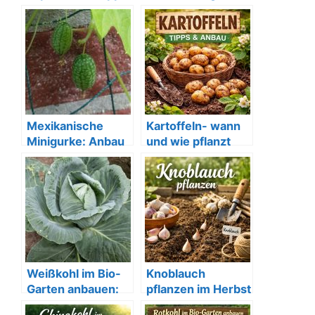
für eine reiche
Verwendung im
Ernte
Bio-Garten
Mexikanische
Kartoffeln- wann
Minigurke: Anbau
und wie pflanzt
& Tipps für deinen
man richtig?
Bio-Garten
Weißkohl im Bio-
Knoblauch
Garten anbauen:
pflanzen im Herbst
Tipps & Sorten
– jetzt ist die beste