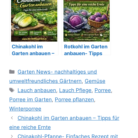
Zeit
Chinakohl im
Rotkohl im Garten
Garten anbauen –
anbauen- Tipps
Tipps für eine
für eine gute Ernte
reiche Ernte
Kategorien
Garten News- nachhaltiges und
umweltfreundliches Gärtnern
,
Gemüse
Schlagwörter
Lauch anbauen
,
Lauch Pflege
,
Porree
,
Porree im Garten
,
Porree pflanzen
,
Winterporree
Chinakohl im Garten anbauen – Tipps für
eine reiche Ernte
Chinakohl-Pfanne- Einfaches Rezept mit