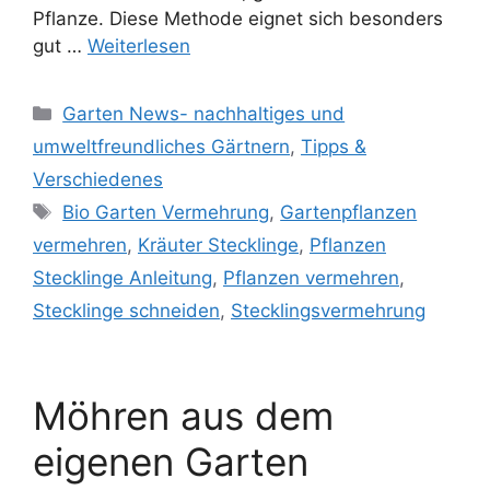
Pflanze. Diese Methode eignet sich besonders
gut …
Weiterlesen
Kategorien
Garten News- nachhaltiges und
umweltfreundliches Gärtnern
,
Tipps &
Verschiedenes
Schlagwörter
Bio Garten Vermehrung
,
Gartenpflanzen
vermehren
,
Kräuter Stecklinge
,
Pflanzen
Stecklinge Anleitung
,
Pflanzen vermehren
,
Stecklinge schneiden
,
Stecklingsvermehrung
Möhren aus dem
eigenen Garten