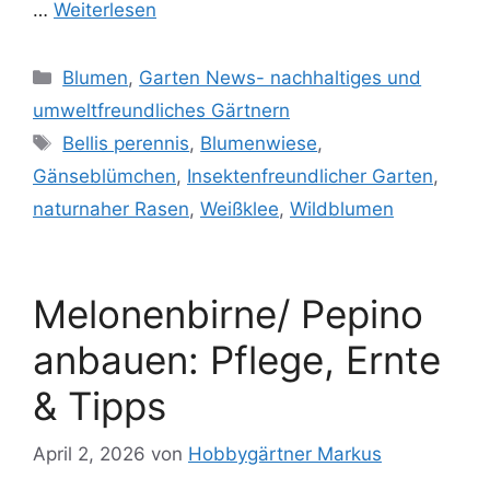
…
Weiterlesen
Kategorien
Blumen
,
Garten News- nachhaltiges und
umweltfreundliches Gärtnern
Schlagwörter
Bellis perennis
,
Blumenwiese
,
Gänseblümchen
,
Insektenfreundlicher Garten
,
naturnaher Rasen
,
Weißklee
,
Wildblumen
Melonenbirne/ Pepino
anbauen: Pflege, Ernte
& Tipps
April 2, 2026
von
Hobbygärtner Markus