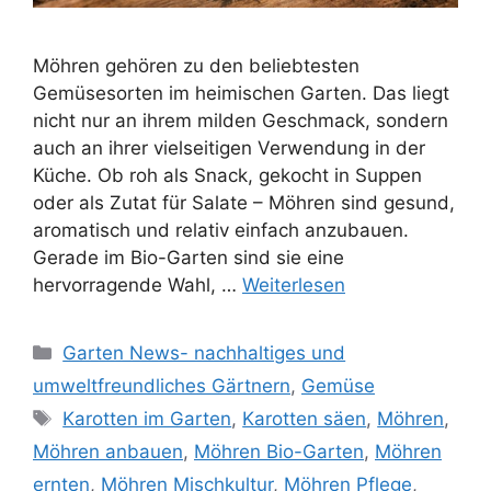
Möhren gehören zu den beliebtesten
Gemüsesorten im heimischen Garten. Das liegt
nicht nur an ihrem milden Geschmack, sondern
auch an ihrer vielseitigen Verwendung in der
Küche. Ob roh als Snack, gekocht in Suppen
oder als Zutat für Salate – Möhren sind gesund,
aromatisch und relativ einfach anzubauen.
Gerade im Bio-Garten sind sie eine
hervorragende Wahl, …
Weiterlesen
Kategorien
Garten News- nachhaltiges und
umweltfreundliches Gärtnern
,
Gemüse
Schlagwörter
Karotten im Garten
,
Karotten säen
,
Möhren
,
Möhren anbauen
,
Möhren Bio-Garten
,
Möhren
ernten
,
Möhren Mischkultur
,
Möhren Pflege
,