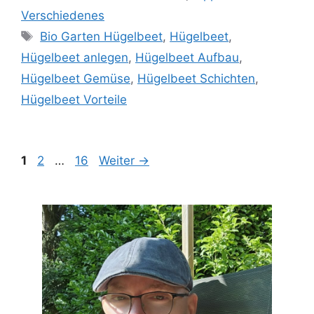
Verschiedenes
Schlagwörter
Bio Garten Hügelbeet
,
Hügelbeet
,
Hügelbeet anlegen
,
Hügelbeet Aufbau
,
Hügelbeet Gemüse
,
Hügelbeet Schichten
,
Hügelbeet Vorteile
Seite
Seite
Seite
1
2
…
16
Weiter
→