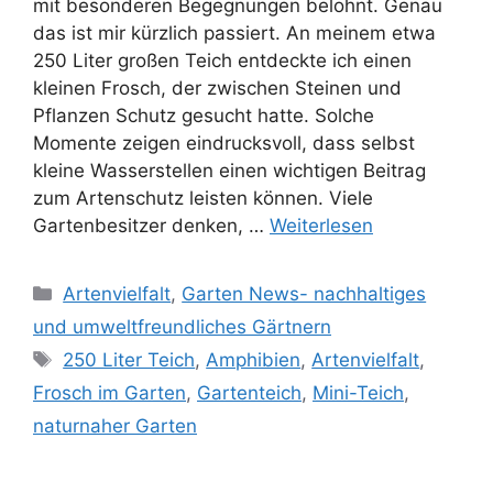
mit besonderen Begegnungen belohnt. Genau
das ist mir kürzlich passiert. An meinem etwa
250 Liter großen Teich entdeckte ich einen
kleinen Frosch, der zwischen Steinen und
Pflanzen Schutz gesucht hatte. Solche
Momente zeigen eindrucksvoll, dass selbst
kleine Wasserstellen einen wichtigen Beitrag
zum Artenschutz leisten können. Viele
Gartenbesitzer denken, …
Weiterlesen
Kategorien
Artenvielfalt
,
Garten News- nachhaltiges
und umweltfreundliches Gärtnern
Schlagwörter
250 Liter Teich
,
Amphibien
,
Artenvielfalt
,
Frosch im Garten
,
Gartenteich
,
Mini-Teich
,
naturnaher Garten