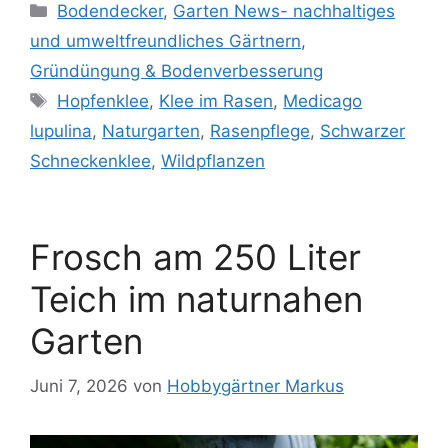
Kategorien
Bodendecker
,
Garten News- nachhaltiges
und umweltfreundliches Gärtnern
,
Gründüngung & Bodenverbesserung
Schlagwörter
Hopfenklee
,
Klee im Rasen
,
Medicago
lupulina
,
Naturgarten
,
Rasenpflege
,
Schwarzer
Schneckenklee
,
Wildpflanzen
Frosch am 250 Liter
Teich im naturnahen
Garten
Juni 7, 2026
von
Hobbygärtner Markus