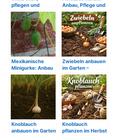
pflegen und
Anbau, Pflege und
ernten
Verwendung im
Bio-Garten
Mexikanische
Zwiebeln anbauen
Minigurke: Anbau
im Garten –
& Tipps für deinen
Anleitung für eine
Bio-Garten
erfolgreiche Ernte
Knoblauch
Knoblauch
anbauen im Garten
pflanzen im Herbst