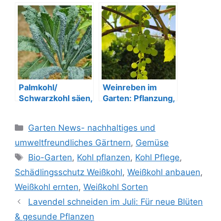
– natürlich, einfach
– jetzt ist die beste
und ertragreich
Zeit
Palmkohl/
Weinreben im
Schwarzkohl säen,
Garten: Pflanzung,
pflegen und
Pflege & Ernte
ernten!
Kategorien
Garten News- nachhaltiges und
umweltfreundliches Gärtnern
,
Gemüse
Schlagwörter
Bio-Garten
,
Kohl pflanzen
,
Kohl Pflege
,
Schädlingsschutz Weißkohl
,
Weißkohl anbauen
,
Weißkohl ernten
,
Weißkohl Sorten
Lavendel schneiden im Juli: Für neue Blüten
& gesunde Pflanzen