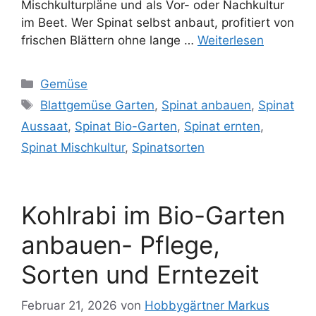
Mischkulturpläne und als Vor- oder Nachkultur
im Beet. Wer Spinat selbst anbaut, profitiert von
frischen Blättern ohne lange …
Weiterlesen
Kategorien
Gemüse
Schlagwörter
Blattgemüse Garten
,
Spinat anbauen
,
Spinat
Aussaat
,
Spinat Bio-Garten
,
Spinat ernten
,
Spinat Mischkultur
,
Spinatsorten
Kohlrabi im Bio-Garten
anbauen- Pflege,
Sorten und Erntezeit
Februar 21, 2026
von
Hobbygärtner Markus