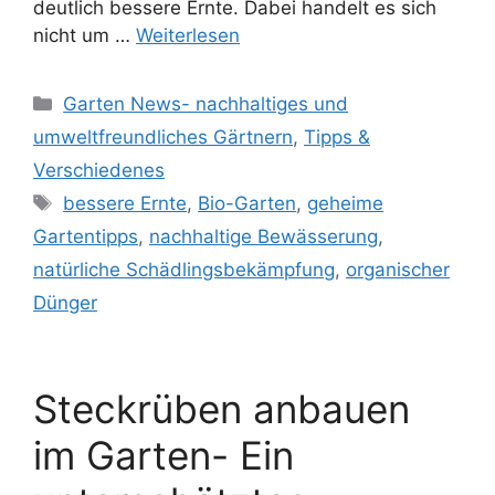
deutlich bessere Ernte. Dabei handelt es sich
nicht um …
Weiterlesen
Kategorien
Garten News- nachhaltiges und
umweltfreundliches Gärtnern
,
Tipps &
Verschiedenes
Schlagwörter
bessere Ernte
,
Bio-Garten
,
geheime
Gartentipps
,
nachhaltige Bewässerung
,
natürliche Schädlingsbekämpfung
,
organischer
Dünger
Steckrüben anbauen
im Garten- Ein