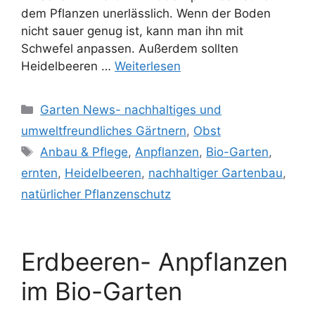
dem Pflanzen unerlässlich. Wenn der Boden
nicht sauer genug ist, kann man ihn mit
Schwefel anpassen. Außerdem sollten
Heidelbeeren …
Weiterlesen
Kategorien
Garten News- nachhaltiges und
umweltfreundliches Gärtnern
,
Obst
Schlagwörter
Anbau & Pflege
,
Anpflanzen
,
Bio-Garten
,
ernten
,
Heidelbeeren
,
nachhaltiger Gartenbau
,
natürlicher Pflanzenschutz
Erdbeeren- Anpflanzen
im Bio-Garten