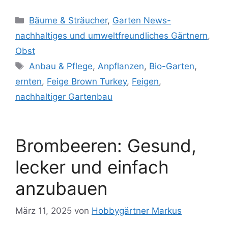
Kategorien
Bäume & Sträucher
,
Garten News-
nachhaltiges und umweltfreundliches Gärtnern
,
Obst
Schlagwörter
Anbau & Pflege
,
Anpflanzen
,
Bio-Garten
,
ernten
,
Feige Brown Turkey
,
Feigen
,
nachhaltiger Gartenbau
Brombeeren: Gesund,
lecker und einfach
anzubauen
März 11, 2025
von
Hobbygärtner Markus