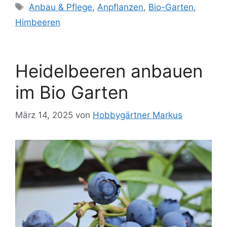
Schlagwörter
Anbau & Pflege
,
Anpflanzen
,
Bio-Garten
,
Himbeeren
Heidelbeeren anbauen
im Bio Garten
März 14, 2025
von
Hobbygärtner Markus