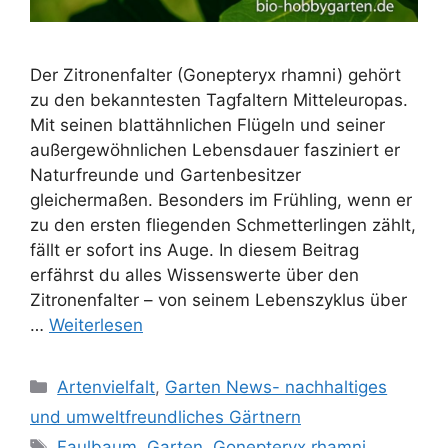
Der Zitronenfalter (Gonepteryx rhamni) gehört
zu den bekanntesten Tagfaltern Mitteleuropas.
Mit seinen blattähnlichen Flügeln und seiner
außergewöhnlichen Lebensdauer fasziniert er
Naturfreunde und Gartenbesitzer
gleichermaßen. Besonders im Frühling, wenn er
zu den ersten fliegenden Schmetterlingen zählt,
fällt er sofort ins Auge. In diesem Beitrag
erfährst du alles Wissenswerte über den
Zitronenfalter – von seinem Lebenszyklus über
…
Weiterlesen
Kategorien
Artenvielfalt
,
Garten News- nachhaltiges
und umweltfreundliches Gärtnern
Schlagwörter
Faulbaum
,
Garten
,
Gonepteryx rhamni
,