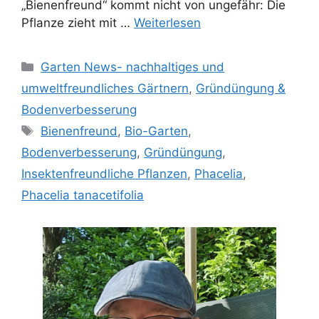
„Bienenfreund“ kommt nicht von ungefähr: Die
Pflanze zieht mit …
Weiterlesen
Kategorien
Garten News- nachhaltiges und
umweltfreundliches Gärtnern
,
Gründüngung &
Bodenverbesserung
Schlagwörter
Bienenfreund
,
Bio-Garten
,
Bodenverbesserung
,
Gründüngung
,
Insektenfreundliche Pflanzen
,
Phacelia
,
Phacelia tanacetifolia