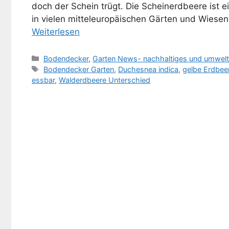
doch der Schein trügt. Die Scheinerdbeere ist e
in vielen mitteleuropäischen Gärten und Wiesen 
Weiterlesen
Kategorien
Bodendecker
,
Garten News- nachhaltiges und umweltf
Schlagwörter
Bodendecker Garten
,
Duchesnea indica
,
gelbe Erdbee
essbar
,
Walderdbeere Unterschied