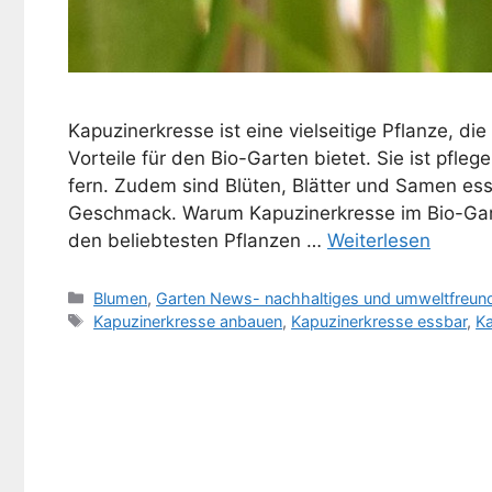
Kapuzinerkresse ist eine vielseitige Pflanze, di
Vorteile für den Bio-Garten bietet. Sie ist pfleg
fern. Zudem sind Blüten, Blätter und Samen es
Geschmack. Warum Kapuzinerkresse im Bio-Gar
den beliebtesten Pflanzen …
Weiterlesen
Kategorien
Blumen
,
Garten News- nachhaltiges und umweltfreund
Schlagwörter
Kapuzinerkresse anbauen
,
Kapuzinerkresse essbar
,
Ka