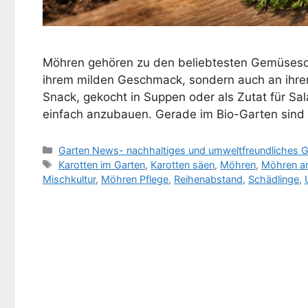
Möhren gehören zu den beliebtesten Gemüsesort
ihrem milden Geschmack, sondern auch an ihrer
Snack, gekocht in Suppen oder als Zutat für Sa
einfach anzubauen. Gerade im Bio-Garten sind
Kategorien
Garten News- nachhaltiges und umweltfreundliches G
Schlagwörter
Karotten im Garten
,
Karotten säen
,
Möhren
,
Möhren a
Mischkultur
,
Möhren Pflege
,
Reihenabstand
,
Schädlinge
,