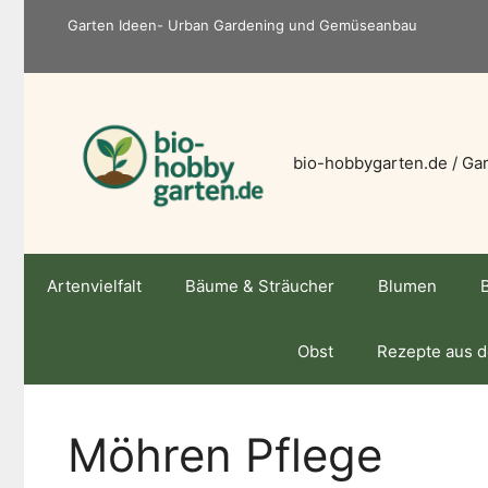
Zum
Garten Ideen- Urban Gardening und Gemüseanbau
Inhalt
springen
bio-hobbygarten.de / Gar
Artenvielfalt
Bäume & Sträucher
Blumen
Obst
Rezepte aus 
Möhren Pflege