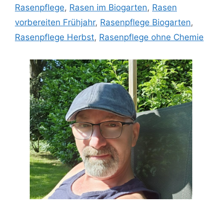
Rasenpflege
,
Rasen im Biogarten
,
Rasen
vorbereiten Frühjahr
,
Rasenpflege Biogarten
,
Rasenpflege Herbst
,
Rasenpflege ohne Chemie