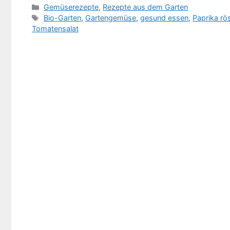
Kategorien
Gemüserezepte
,
Rezepte aus dem Garten
Schlagwörter
Bio-Garten
,
Gartengemüse
,
gesund essen
,
Paprika rö
Tomatensalat