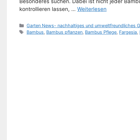
Besonderes suchen. Dabei ist nicht jeder Bambus
kontrollieren lassen, …
Weiterlesen
Kategorien
Garten News- nachhaltiges und umweltfreundliches G
Schlagwörter
Bambus
,
Bambus pflanzen
,
Bambus Pflege
,
Fargesia
,