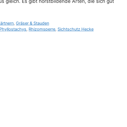
 gleich. Es gibt horstbildende Arten, die sich gut
ärtnern
,
Gräser & Stauden
Phyllostachys
,
Rhizomsperre
,
Sichtschutz Hecke