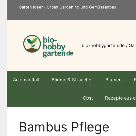
Zum
Garten Ideen- Urban Gardening und Gemüseanbau
Inhalt
springen
bio-hobbygarten.de / Gar
Artenvielfalt
Bäume & Sträucher
Blumen
Obst
Rezepte aus 
Bambus Pflege