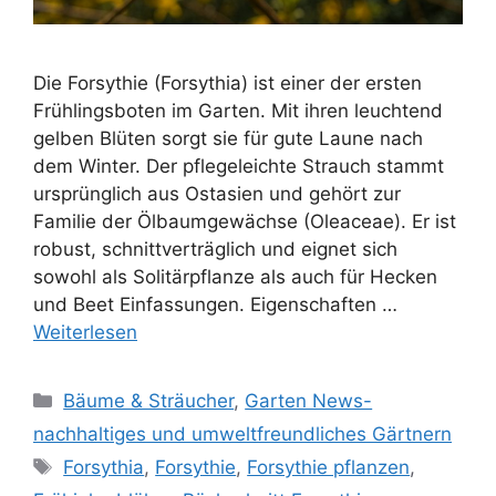
Die Forsythie (Forsythia) ist einer der ersten
Frühlingsboten im Garten. Mit ihren leuchtend
gelben Blüten sorgt sie für gute Laune nach
dem Winter. Der pflegeleichte Strauch stammt
ursprünglich aus Ostasien und gehört zur
Familie der Ölbaumgewächse (Oleaceae). Er ist
robust, schnittverträglich und eignet sich
sowohl als Solitärpflanze als auch für Hecken
und Beet Einfassungen. Eigenschaften …
Weiterlesen
Kategorien
Bäume & Sträucher
,
Garten News-
nachhaltiges und umweltfreundliches Gärtnern
Schlagwörter
Forsythia
,
Forsythie
,
Forsythie pflanzen
,