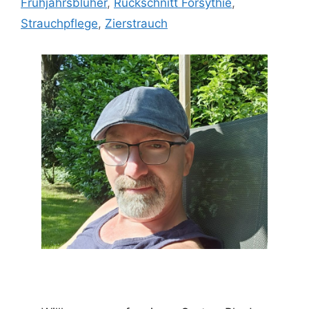
Frühjahrsblüher
,
Rückschnitt Forsythie
,
Strauchpflege
,
Zierstrauch