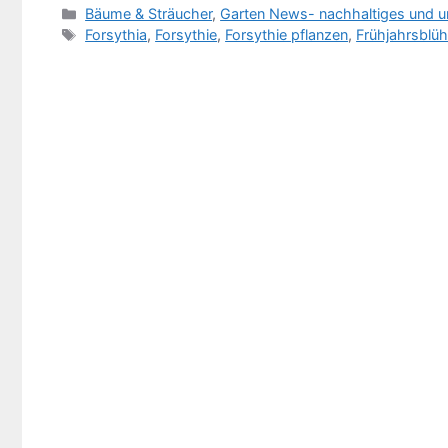
Kategorien
Bäume & Sträucher
,
Garten News- nachhaltiges und u
Schlagwörter
Forsythia
,
Forsythie
,
Forsythie pflanzen
,
Frühjahrsblüh