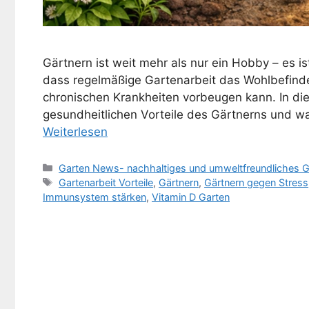
Gärtnern ist weit mehr als nur ein Hobby – es is
dass regelmäßige Gartenarbeit das Wohlbefinde
chronischen Krankheiten vorbeugen kann. In die
gesundheitlichen Vorteile des Gärtnerns und 
Weiterlesen
Kategorien
Garten News- nachhaltiges und umweltfreundliches G
Schlagwörter
Gartenarbeit Vorteile
,
Gärtnern
,
Gärtnern gegen Stress
Immunsystem stärken
,
Vitamin D Garten