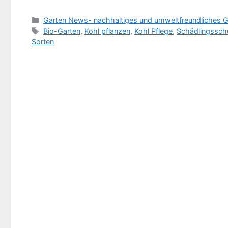
Kategorien
Garten News- nachhaltiges und umweltfreundliches G
Schlagwörter
Bio-Garten
,
Kohl pflanzen
,
Kohl Pflege
,
Schädlingssch
Sorten