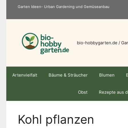
Zum
Garten Ideen- Urban Gardening und Gemüseanbau
Inhalt
springen
bio-hobbygarten.de / Gar
Artenvielfalt
Bäume & Sträucher
Blumen
Obst
Rezepte aus 
Kohl pflanzen