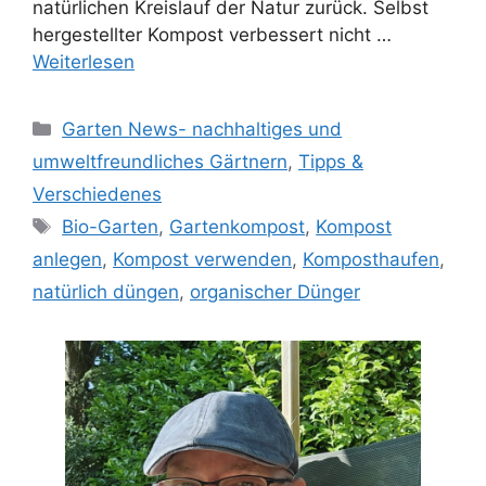
natürlichen Kreislauf der Natur zurück. Selbst
hergestellter Kompost verbessert nicht …
Weiterlesen
Kategorien
Garten News- nachhaltiges und
umweltfreundliches Gärtnern
,
Tipps &
Verschiedenes
Schlagwörter
Bio-Garten
,
Gartenkompost
,
Kompost
anlegen
,
Kompost verwenden
,
Komposthaufen
,
natürlich düngen
,
organischer Dünger