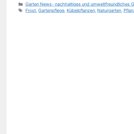
Kategorien
Garten News- nachhaltiges und umweltfreundliches G
Schlagwörter
Frost
,
Gartenpflege
,
Kübelpflanzen
,
Naturgarten
,
Pfla