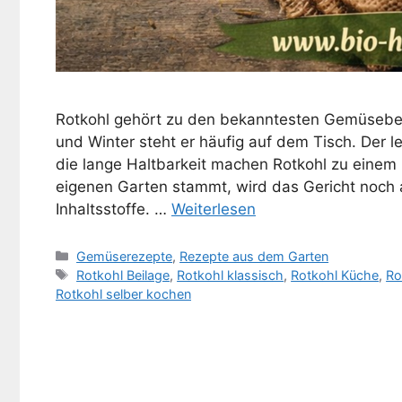
Rotkohl gehört zu den bekanntesten Gemüsebe
und Winter steht er häufig auf dem Tisch. Der l
die lange Haltbarkeit machen Rotkohl zu eine
eigenen Garten stammt, wird das Gericht noch ar
Inhaltsstoffe. …
Weiterlesen
Kategorien
Gemüserezepte
,
Rezepte aus dem Garten
Schlagwörter
Rotkohl Beilage
,
Rotkohl klassisch
,
Rotkohl Küche
,
Ro
Rotkohl selber kochen