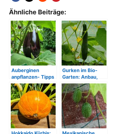
Ähnliche Beiträge:
Auberginen
Gurken im Bio-
anpflanzen- Tipps
Garten: Anbau,
für eine reiche
Pflege und Ernte
Ernte
Hokkaido Kürbis:
Mexikanische