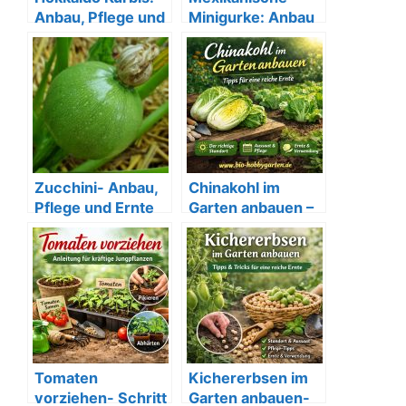
Anbau, Pflege und
Minigurke: Anbau
Verwendung im
& Tipps für deinen
Bio-Garten
Bio-Garten
Zucchini- Anbau,
Chinakohl im
Pflege und Ernte
Garten anbauen –
Tipps für eine
reiche Ernte
Tomaten
Kichererbsen im
vorziehen- Schritt
Garten anbauen-