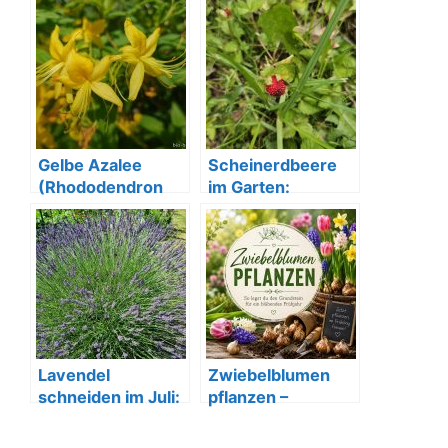
Frühlingsgarten
Gelbe Azalee
Scheinerdbeere
(Rhododendron
im Garten:
luteum) die
Hübsch, aber kein
Duftende
Genuss
Schönheit
Lavendel
Zwiebelblumen
schneiden im Juli:
pflanzen –
Für neue Blüten &
Frühblüher für den
gesunde Pflanzen
nächsten Frühling