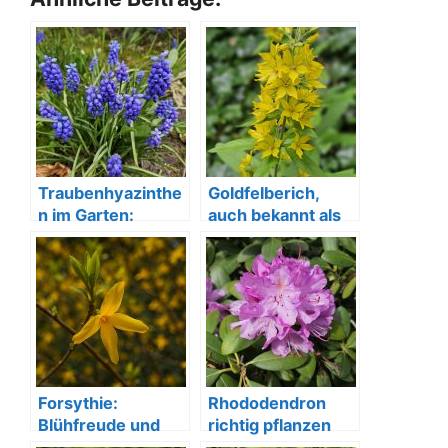
Traubenhyazinthe
Goldfelberich,
n im Garten:
auch bekannt als
Pflegeleicht und
Punktierter
bienenfreundlich
Gilbweiderich
Forsythie:
Rhododendron
Blühfreude und
richtig pflanzen
Pflege im
und pflegen