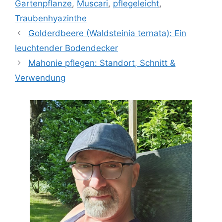
Gartenpflanze
,
Muscari
,
pflegeleicht
,
Traubenhyazinthe
Golderdbeere (Waldsteinia ternata): Ein
leuchtender Bodendecker
Mahonie pflegen: Standort, Schnitt &
Verwendung