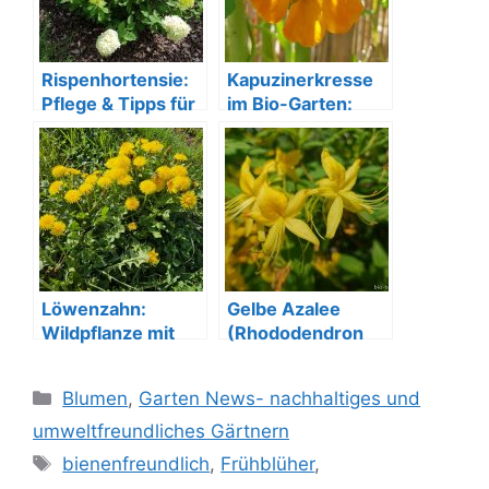
Rispenhortensie:
Kapuzinerkresse
Pflege & Tipps für
im Bio-Garten:
eine üppige Blüte
Pflege, Nutzen und
Anbau
Löwenzahn:
Gelbe Azalee
Wildpflanze mit
(Rhododendron
Power für Küche
luteum) die
und Gesundheit
Duftende
Kategorien
Blumen
,
Garten News- nachhaltiges und
Schönheit
umweltfreundliches Gärtnern
Schlagwörter
bienenfreundlich
,
Frühblüher
,