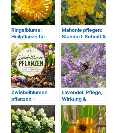
Ringelblume:
Mahonie pflegen:
Heilpflanze für
Standort, Schnitt &
Garten und
Verwendung
Gesundheit
Zwiebelblumen
Lavendel: Pflege,
pflanzen –
Wirkung &
Frühblüher für den
Anwendungen der
nächsten Frühling
Heilpflanze