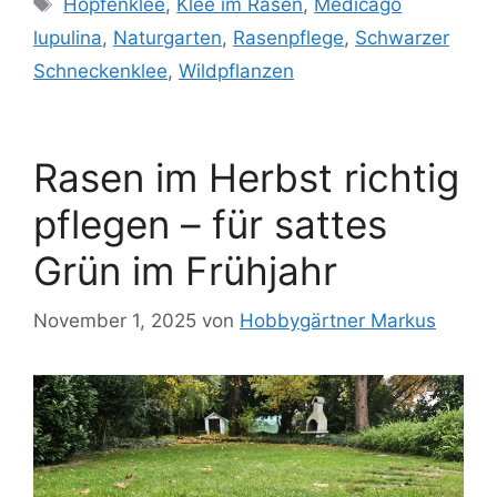
Schlagwörter
Hopfenklee
,
Klee im Rasen
,
Medicago
lupulina
,
Naturgarten
,
Rasenpflege
,
Schwarzer
Schneckenklee
,
Wildpflanzen
Rasen im Herbst richtig
pflegen – für sattes
Grün im Frühjahr
November 1, 2025
von
Hobbygärtner Markus