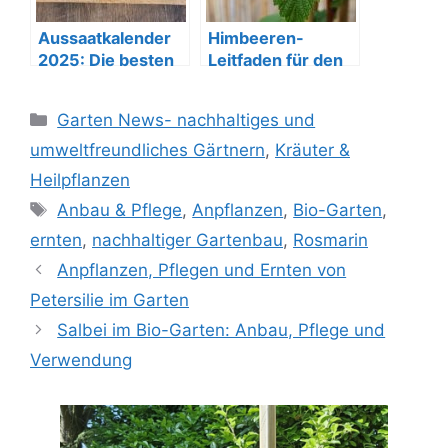
Aussaatkalender
Himbeeren-
2025: Die besten
Leitfaden für den
Zeiten für
Bio-Garten
Gartenpflanzen
Kategorien
Garten News- nachhaltiges und
umweltfreundliches Gärtnern
,
Kräuter &
Heilpflanzen
Schlagwörter
Anbau & Pflege
,
Anpflanzen
,
Bio-Garten
,
ernten
,
nachhaltiger Gartenbau
,
Rosmarin
Anpflanzen, Pflegen und Ernten von
Petersilie im Garten
Salbei im Bio-Garten: Anbau, Pflege und
Verwendung