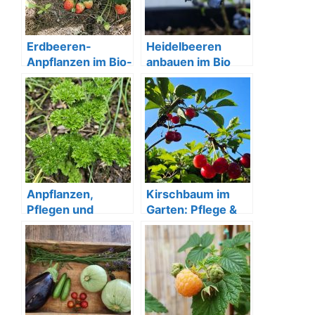
Erdbeeren-
Heidelbeeren
Anpflanzen im Bio-
anbauen im Bio
Garten
Garten
Anpflanzen,
Kirschbaum im
Pflegen und
Garten: Pflege &
Ernten von
Tipps für eine
Petersilie im
reiche Ernte
Garten