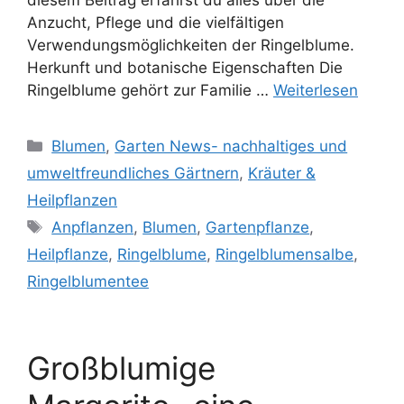
diesem Beitrag erfährst du alles über die
Anzucht, Pflege und die vielfältigen
Verwendungsmöglichkeiten der Ringelblume.
Herkunft und botanische Eigenschaften Die
Ringelblume gehört zur Familie …
Weiterlesen
Kategorien
Blumen
,
Garten News- nachhaltiges und
umweltfreundliches Gärtnern
,
Kräuter &
Heilpflanzen
Schlagwörter
Anpflanzen
,
Blumen
,
Gartenpflanze
,
Heilpflanze
,
Ringelblume
,
Ringelblumensalbe
,
Ringelblumentee
Großblumige