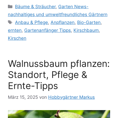
Kategorien
Bäume & Sträucher
,
Garten News-
nachhaltiges und umweltfreundliches Gärtnern
Schlagwörter
Anbau & Pflege
,
Anpflanzen
,
Bio-Garten
,
ernten
,
Gartenanfänger Tipps​
,
Kirschbaum
,
Kirschen
Walnussbaum pflanzen:
Standort, Pflege &
Ernte-Tipps
März 15, 2025
von
Hobbygärtner Markus