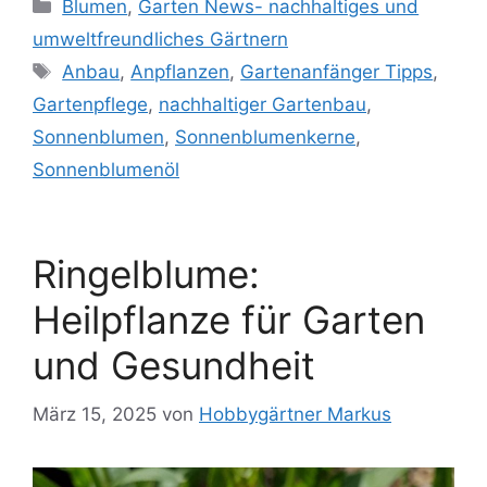
Kategorien
Blumen
,
Garten News- nachhaltiges und
umweltfreundliches Gärtnern
Schlagwörter
Anbau
,
Anpflanzen
,
Gartenanfänger Tipps​
,
Gartenpflege
,
nachhaltiger Gartenbau
,
Sonnenblumen
,
Sonnenblumenkerne
,
Sonnenblumenöl
Ringelblume:
Heilpflanze für Garten
und Gesundheit
März 15, 2025
von
Hobbygärtner Markus