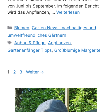
von Juni bis September. Im folgenden Bericht
wird das Anpflanzen, …
Weiterlesen
Kategorien
Blumen
,
Garten News- nachhaltiges und
umweltfreundliches Gärtnern
Schlagwörter
Anbau & Pflege
,
Anpflanzen
,
Gartenanfänger Tipps​
,
Großblumige Margerite
Seite
Seite
Seite
1
2
3
Weiter
→