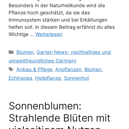
Besonders in der Naturheilkunde wird die
Pflanze hoch geschätzt, da sie das
Immunsystem stärken und bei Erkältungen
helfen soll. In diesem Beitrag erfährst du alles
Wichtige …
Weiterlesen
Kategorien
Blumen
,
Garten News- nachhaltiges und
umweltfreundliches Gärtnern
Schlagwörter
Anbau & Pflege
,
Anpflanzen
,
Blumen
,
Echinacea
,
Heilpflanze
,
Sonnenhut
Sonnenblumen:
Strahlende Blüten mit