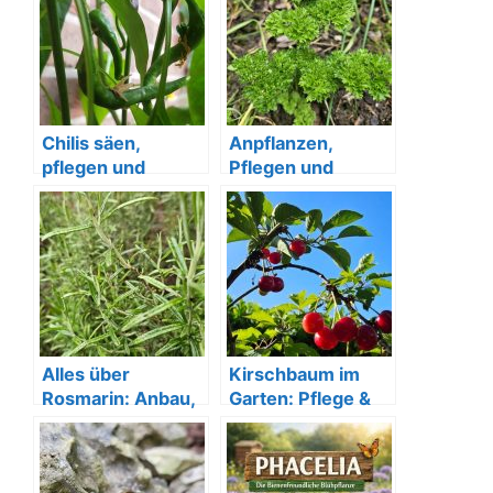
Chilis säen,
Anpflanzen,
pflegen und
Pflegen und
ernten
Ernten von
Petersilie im
Garten
Alles über
Kirschbaum im
Rosmarin: Anbau,
Garten: Pflege &
Pflege und Ernte
Tipps für eine
im eigenen Garten
reiche Ernte