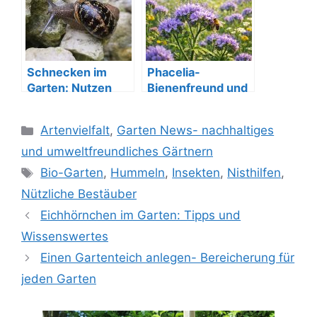
Schnecken im
Phacelia-
Garten: Nutzen
Bienenfreund und
und natürliche
Bodenverbesserer
Bekämpfung
im Bio-Garten
Kategorien
Artenvielfalt
,
Garten News- nachhaltiges
und umweltfreundliches Gärtnern
Schlagwörter
Bio-Garten
,
Hummeln
,
Insekten
,
Nisthilfen
,
Nützliche Bestäuber
Eichhörnchen im Garten: Tipps und
Wissenswertes
Einen Gartenteich anlegen- Bereicherung für
jeden Garten